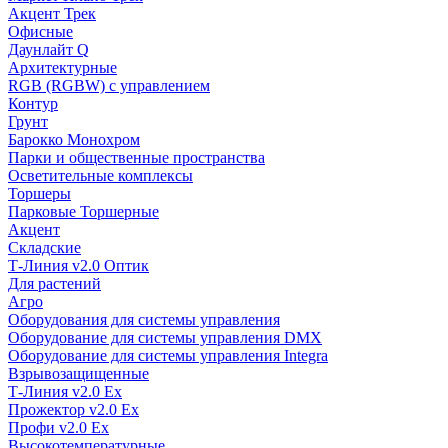
Акцент Трек
Офисные
Даунлайт Q
Архитектурные
RGB (RGBW) с управлением
Контур
Грунт
Барокко Монохром
Парки и общественные пространства
Осветительные комплексы
Торшеры
Парковые Торшерные
Акцент
Складские
Т-Линия v2.0 Оптик
Для растений
Агро
Оборудования для системы управления
Оборудование для системы управления DMX
Оборудование для системы управления Integra
Взрывозащищенные
Т-Линия v2.0 Ex
Прожектор v2.0 Ex
Профи v2.0 Ex
Высокотемпературные