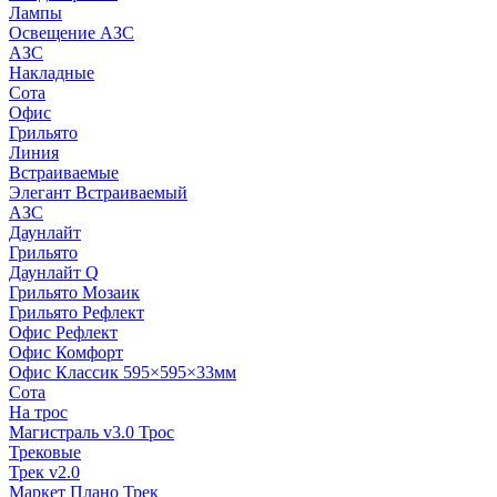
Лампы
Освещение АЗС
АЗС
Накладные
Сота
Офис
Грильято
Линия
Встраиваемые
Элегант Встраиваемый
АЗС
Даунлайт
Грильято
Даунлайт Q
Грильято Мозаик
Грильято Рефлект
Офис Рефлект
Офис Комфорт
Офис Классик 595×595×33мм
Сота
На трос
Магистраль v3.0 Трос
Трековые
Трек v2.0
Маркет Плано Трек