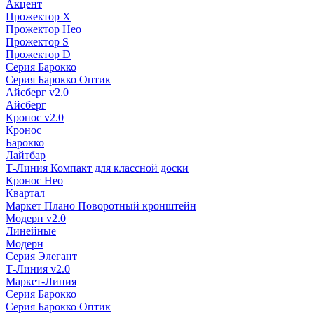
Акцент
Прожектор X
Прожектор Нео
Прожектор S
Прожектор D
Серия Барокко
Серия Барокко Оптик
Айсберг v2.0
Айсберг
Кронос v2.0
Кронос
Барокко
Лайтбар
Т-Линия Компакт для классной доски
Кронос Нео
Квартал
Маркет Плано Поворотный кронштейн
Модерн v2.0
Линейные
Модерн
Серия Элегант
Т-Линия v2.0
Маркет-Линия
Серия Барокко
Серия Барокко Оптик