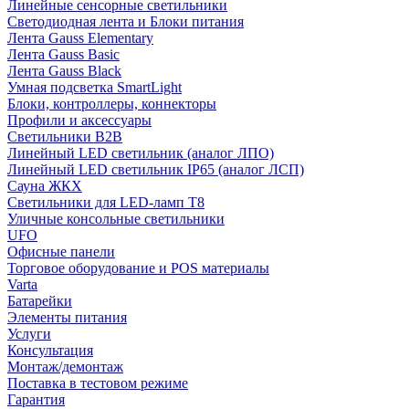
Линейные сенсорные светильники
Светодиодная лента и Блоки питания
Лента Gauss Elementary
Лента Gauss Basic
Лента Gauss Black
Умная подсветка SmartLight
Блоки, контроллеры, коннекторы
Профили и аксессуары
Светильники B2B
Линейный LED светильник (аналог ЛПО)
Линейный LED светильник IP65 (аналог ЛСП)
Сауна ЖКХ
Светильники для LED-ламп T8
Уличные консольные светильники
UFO
Офисные панели
Торговое оборудование и POS материалы
Varta
Батарейки
Элементы питания
Услуги
Консультация
Монтаж/демонтаж
Поставка в тестовом режиме
Гарантия