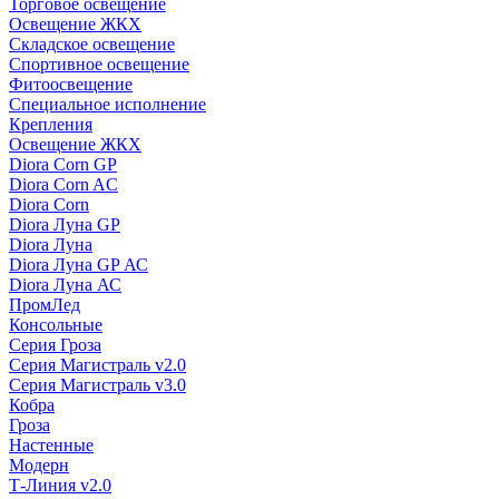
Торговое освещение
Освещение ЖКХ
Складское освещение
Спортивное освещение
Фитоосвещение
Специальное исполнение
Крепления
Освещение ЖКХ
Diora Corn GP
Diora Corn AC
Diora Corn
Diora Луна GP
Diora Луна
Diora Луна GP АС
Diora Луна АС
ПромЛед
Консольные
Серия Гроза
Серия Магистраль v2.0
Серия Магистраль v3.0
Кобра
Гроза
Настенные
Модерн
Т-Линия v2.0