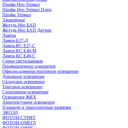
Профи Нео Термал
Профи Нео Термал Плюс
Профи Термал
Аварийные
Желудь Нео БАП
Желудь Нео БАП Датчик
Лампы
Лампа Е27-Д
Лампа КС Е27-С
Лампа КС Е40-М
Лампа КС Е40-С
Серии светильников
Промышленное освещение
Офисно-административное освещение
Дорожное освещение
Складское освещение
Торговое освещение
Спортивное освещение
Освещение ЖКХ
Архитектурное освещение
Площади и транспортные развязки
ЭКОЭЛ
ФОТОН-СТРИТ
ФОТОН-ОМЕГА
ФОТОН-ОФИС