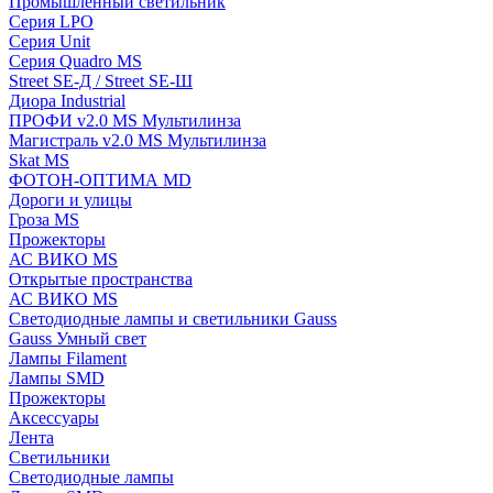
Промышленный светильник
Серия LPO
Серия Unit
Серия Quadro MS
Street SE-Д / Street SE-Ш
Диора Industrial
ПРОФИ v2.0 MS Мультилинза
Магистраль v2.0 MS Мультилинза
Skat MS
ФОТОН-ОПТИМА MD
Дороги и улицы
Гроза MS
Прожекторы
АС ВИКО MS
Открытые пространства
АС ВИКО MS
Светодиодные лампы и светильники Gauss
Gauss Умный свет
Лампы Filament
Лампы SMD
Прожекторы
Аксессуары
Лента
Светильники
Светодиодные лампы