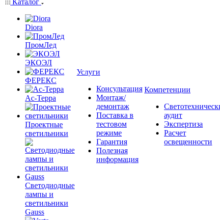
Каталог
Diora
ПромЛед
ЭКОЭЛ
Услуги
ФЕРЕКС
Консультация
Компетенции
Монтаж/
Ас-Терра
демонтаж
Светотехническ
Поставка в
аудит
тестовом
Экспертиза
Проектные
режиме
Расчет
светильники
Гарантия
освещенности
Полезная
информация
Светодиодные
лампы и
светильники
Gauss