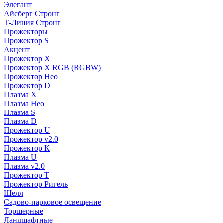
Элегант
Айсберг Стронг
Т-Линия Стронг
Прожекторы
Прожектор S
Акцент
Прожектор X
Прожектор Х RGB (RGBW)
Прожектор Нео
Прожектор D
Плазма X
Плазма Нео
Плазма S
Плазма D
Прожектор U
Прожектор v2.0
Прожектор К
Плазма U
Плазма v2.0
Прожектор Т
Прожектор Ригель
Шелл
Садово-парковое освещение
Торшерные
Ландшафтные