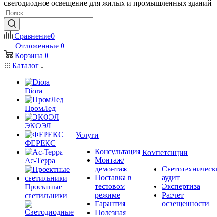
светодиодное освещение для жилых и промышленных зданий
Сравнение
0
Отложенные
0
Корзина
0
Каталог
Diora
ПромЛед
ЭКОЭЛ
Услуги
ФЕРЕКС
Консультация
Компетенции
Монтаж/
Ас-Терра
демонтаж
Светотехническ
Поставка в
аудит
тестовом
Экспертиза
Проектные
режиме
Расчет
светильники
Гарантия
освещенности
Полезная