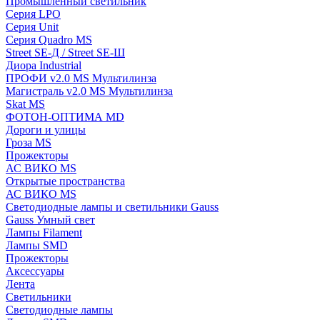
Промышленный светильник
Серия LPO
Серия Unit
Серия Quadro MS
Street SE-Д / Street SE-Ш
Диора Industrial
ПРОФИ v2.0 MS Мультилинза
Магистраль v2.0 MS Мультилинза
Skat MS
ФОТОН-ОПТИМА MD
Дороги и улицы
Гроза MS
Прожекторы
АС ВИКО MS
Открытые пространства
АС ВИКО MS
Светодиодные лампы и светильники Gauss
Gauss Умный свет
Лампы Filament
Лампы SMD
Прожекторы
Аксессуары
Лента
Светильники
Светодиодные лампы