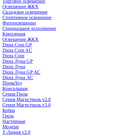
Торговое освещение
Освещение ЖКХ
Складское освещение
Спортивное освещение
Фитоосвещение
Специальное исполнение
Крепления
Освещение ЖКХ
Diora Corn GP
Diora Corn AC
Diora Corn
Diora Луна GP
Diora Луна
Diora Луна GP АС
Diora Луна АС
ПромЛед
Консольные
Серия Гроза
Серия Магистраль v2.0
Серия Магистраль v3.0
Кобра
Гроза
Настенные
Модерн
Т-Линия v2.0