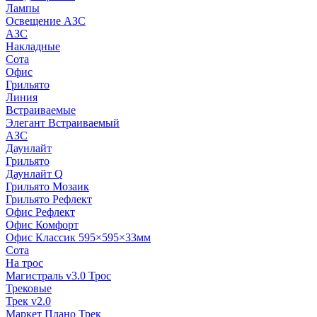
Лампы
Освещение АЗС
АЗС
Накладные
Сота
Офис
Грильято
Линия
Встраиваемые
Элегант Встраиваемый
АЗС
Даунлайт
Грильято
Даунлайт Q
Грильято Мозаик
Грильято Рефлект
Офис Рефлект
Офис Комфорт
Офис Классик 595×595×33мм
Сота
На трос
Магистраль v3.0 Трос
Трековые
Трек v2.0
Маркет Плано Трек