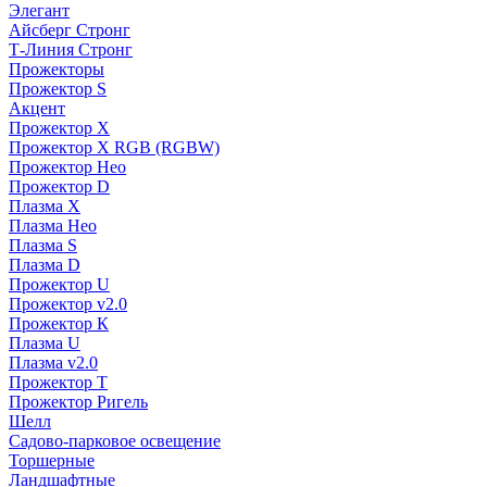
Элегант
Айсберг Стронг
Т-Линия Стронг
Прожекторы
Прожектор S
Акцент
Прожектор X
Прожектор Х RGB (RGBW)
Прожектор Нео
Прожектор D
Плазма X
Плазма Нео
Плазма S
Плазма D
Прожектор U
Прожектор v2.0
Прожектор К
Плазма U
Плазма v2.0
Прожектор Т
Прожектор Ригель
Шелл
Садово-парковое освещение
Торшерные
Ландшафтные