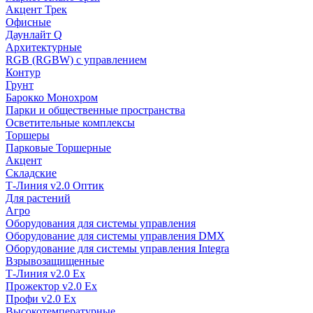
Акцент Трек
Офисные
Даунлайт Q
Архитектурные
RGB (RGBW) с управлением
Контур
Грунт
Барокко Монохром
Парки и общественные пространства
Осветительные комплексы
Торшеры
Парковые Торшерные
Акцент
Складские
Т-Линия v2.0 Оптик
Для растений
Агро
Оборудования для системы управления
Оборудование для системы управления DMX
Оборудование для системы управления Integra
Взрывозащищенные
Т-Линия v2.0 Ex
Прожектор v2.0 Ex
Профи v2.0 Ex
Высокотемпературные