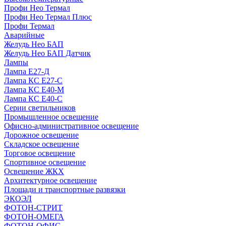
Профи Нео Термал
Профи Нео Термал Плюс
Профи Термал
Аварийные
Желудь Нео БАП
Желудь Нео БАП Датчик
Лампы
Лампа Е27-Д
Лампа КС Е27-С
Лампа КС Е40-М
Лампа КС Е40-С
Серии светильников
Промышленное освещение
Офисно-административное освещение
Дорожное освещение
Складское освещение
Торговое освещение
Спортивное освещение
Освещение ЖКХ
Архитектурное освещение
Площади и транспортные развязки
ЭКОЭЛ
ФОТОН-СТРИТ
ФОТОН-ОМЕГА
ФОТОН-ОФИС