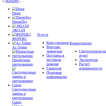
Каталог
Diora
ПромЛед
ЭКОЭЛ
Услуги
ФЕРЕКС
Консультация
Компетенции
Монтаж/
Ас-Терра
демонтаж
Светотехническ
Поставка в
аудит
тестовом
Экспертиза
Проектные
режиме
Расчет
светильники
Гарантия
освещенности
Полезная
информация
Светодиодные
лампы и
светильники
Gauss