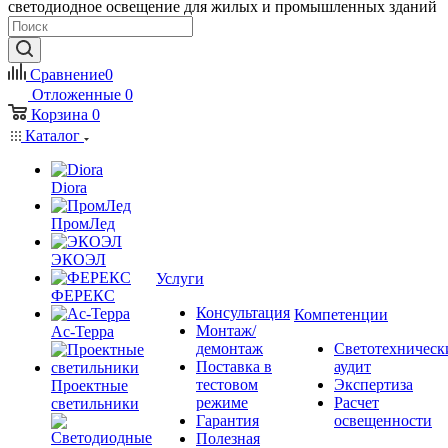
светодиодное освещение для жилых и промышленных зданий
Сравнение
0
Отложенные
0
Корзина
0
Каталог
Diora
ПромЛед
ЭКОЭЛ
Услуги
ФЕРЕКС
Консультация
Компетенции
Монтаж/
Ас-Терра
демонтаж
Светотехническ
Поставка в
аудит
тестовом
Экспертиза
Проектные
режиме
Расчет
светильники
Гарантия
освещенности
Полезная