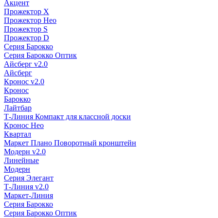
Акцент
Прожектор X
Прожектор Нео
Прожектор S
Прожектор D
Серия Барокко
Серия Барокко Оптик
Айсберг v2.0
Айсберг
Кронос v2.0
Кронос
Барокко
Лайтбар
Т-Линия Компакт для классной доски
Кронос Нео
Квартал
Маркет Плано Поворотный кронштейн
Модерн v2.0
Линейные
Модерн
Серия Элегант
Т-Линия v2.0
Маркет-Линия
Серия Барокко
Серия Барокко Оптик