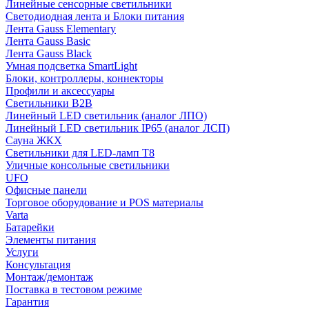
Линейные сенсорные светильники
Светодиодная лента и Блоки питания
Лента Gauss Elementary
Лента Gauss Basic
Лента Gauss Black
Умная подсветка SmartLight
Блоки, контроллеры, коннекторы
Профили и аксессуары
Светильники B2B
Линейный LED светильник (аналог ЛПО)
Линейный LED светильник IP65 (аналог ЛСП)
Сауна ЖКХ
Светильники для LED-ламп T8
Уличные консольные светильники
UFO
Офисные панели
Торговое оборудование и POS материалы
Varta
Батарейки
Элементы питания
Услуги
Консультация
Монтаж/демонтаж
Поставка в тестовом режиме
Гарантия